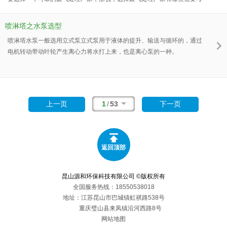
虑的呢？
喷淋塔之水泵选型
喷淋塔水泵一般选用立式泵立式泵用于液体的提升、输送与循环的，通过
电机转动带动叶轮产生离心力将水打上来，也是离心泵的一种。
1
/
53
上一页
下一页
返回顶部
昆山源和环保科技有限公司 ©版权所有
全国服务热线：18550538018
地址：江苏昆山市巴城镇虹祺路538号
重庆璧山县来凤镇沿河西路8号
网站地图