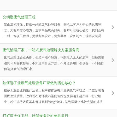
交钥匙废气处理工程
昆山源和环保，提供一站式废气处理服务，秉承以客户为中心的思想理
念，为客户省心省力，追求高品质高服务。客户可以省心省力，我们会有
一对一专项工程师，提供方案设计，免费勘察，设备制作，现场安装调
试，直至废气处理工程验收交付完成。
废气治理厂家，一站式废气治理解决方案服务商
废气治理让企业头疼，但又不能不解决，不想投入太大的成本，但还需要
达到环评验收标准，不知道用什么方法，不知道要用什么设备，不知道如
何选择废气治理厂家。
如何选工业废气处理设备厂家做到省心放心？
很多工业企业的生产活动工程中都排放有大量的废气和粉尘，严重影响着
国民生活质量。政府现在对环境污染的管控也变得越来越严格，行业烟
尘、粉尘排放浓度基本都提高到50mg/Nm3，达到国际上比较先进的排放
标准。国内一些地方还将烟尘、粉尘排放提高到30mg/Nm3，甚至
10mg/Nm3。为了完成国家建设生态环境的宏大目标，各个企业都要对自
打好蓝天保卫战，环保设备公司要共前行